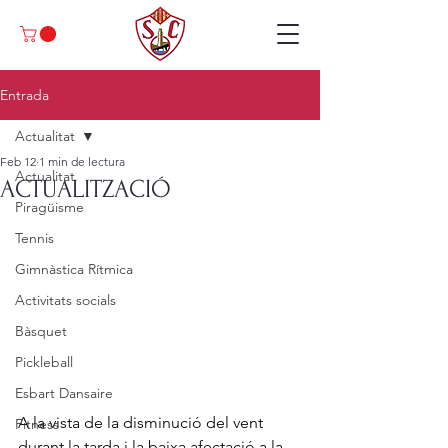
Entrada
Actualitat
Feb 12
1 min de lectura
Actualitat
ACTUALITZACIÓ
Piragüisme
Tennis
Gimnàstica Rítmica
Activitats socials
Bàsquet
Pickleball
Esbart Dansaire
A la vista de la disminució del vent 
Fitness
durant la tarda i la baixa afectació a la 