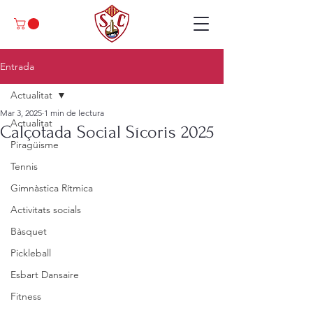
Entrada
Actualitat
Mar 3, 2025
1 min de lectura
Actualitat
Calçotada Social Sícoris 2025
Piragüisme
Tennis
Gimnàstica Rítmica
Activitats socials
Bàsquet
Pickleball
Esbart Dansaire
Fitness