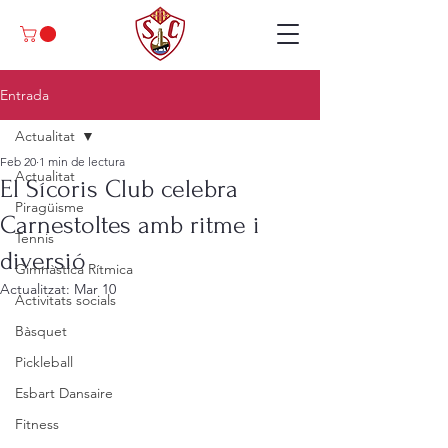
Entrada
Actualitat
Feb 20
1 min de lectura
Actualitat
El Sícoris Club celebra
Piragüisme
Carnestoltes amb ritme i
Tennis
diversió
Gimnàstica Rítmica
Actualitzat:
Mar 10
Activitats socials
Bàsquet
Pickleball
Esbart Dansaire
Fitness