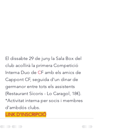
El dissabte 29 de juny la Sala Box del 
club acollirà la primera Competició 
Interna Duo de 
C
F amb els amics de 
Cappont CF, seguida d'un dinar de 
germanor entre tots els assistents 
(Restaurant Sícoris - Lo Caragol, 18€).

*Activitat interna per socis i membres 
d'ambdós clubs.
LINK D'INSCRIPCIÓ