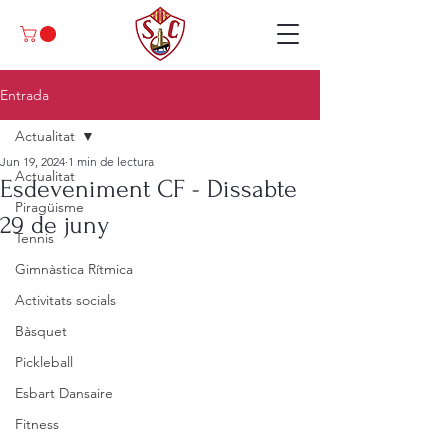
Entrada
Actualitat
Jun 19, 2024
1 min de lectura
Actualitat
Esdeveniment CF - Dissabte
Piragüisme
29 de juny
Tennis
Gimnàstica Rítmica
Activitats socials
Bàsquet
Pickleball
Esbart Dansaire
Fitness