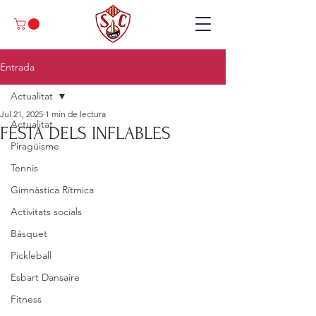
Entrada
Actualitat
Jul 21, 2025
1 min de lectura
Actualitat
FESTA DELS INFLABLES
Piragüisme
Tennis
Gimnàstica Rítmica
Activitats socials
Bàsquet
Pickleball
Esbart Dansaire
Fitness