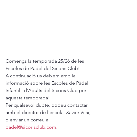
Comença la temporada 25/26 de les 
Escoles de Pàdel del Sícoris Club!
A continuació us deixem amb la 
informació sobre les Escoles de Pàdel 
Infantil i d'Adults del Sícoris Club per 
aquesta temporada!
Per qualsevol dubte, podeu contactar 
amb el director de l'escola, Xavier Vilar, 
o enviar un correu a 
padel@sicorisclub.com
.