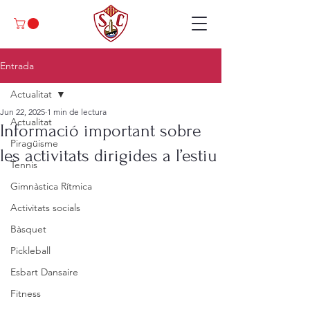
Entrada
Actualitat
Jun 22, 2025
1 min de lectura
Actualitat
Informació important sobre
Piragüisme
les activitats dirigides a l’estiu
Tennis
Gimnàstica Rítmica
Activitats socials
Bàsquet
Pickleball
Esbart Dansaire
Fitness