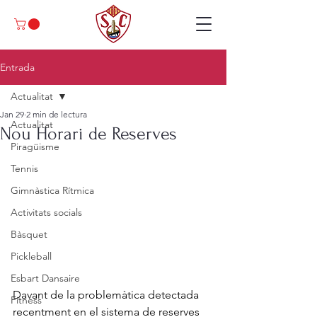
Entrada
Actualitat
Jan 29
2 min de lectura
Actualitat
Nou Horari de Reserves
Piragüisme
Tennis
Gimnàstica Rítmica
Activitats socials
Bàsquet
Pickleball
Esbart Dansaire
Davant de la problemàtica detectada 
Fitness
recentment en el sistema de reserves 