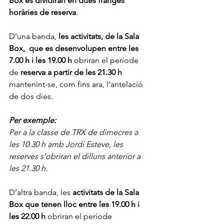
Box es dividiran en dues franges 
horàries de reserva
.
D’una banda,
 les activitats, de la Sala 
Box,  que es desenvolupen entre les 
7.00 h i les 19.00 h
 obriran el període 
de
 reserva a partir de les 21.30 h 
mantenint-se, com fins ara, l’antelació 
de dos dies. 
Per exemple: 
Per a la classe de TRX de dimecres a 
les 10.30 h amb Jordi Esteve, les 
reserves s’obriran el dilluns anterior a 
les 21.30 h.
D’altra banda, les 
activitats de la Sala 
Box que tenen lloc entre les 19.00 h i 
les 22.00 h 
obriran el període 