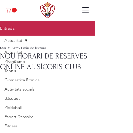
Entrada
Actualitat
Mar 31, 2025
1 min de lectura
Actualitat
NOU HORARI DE RESERVES
Piragüisme
ONLINE AL SÍCORIS CLUB
Tennis
Gimnàstica Rítmica
Activitats socials
Bàsquet
Pickleball
Esbart Dansaire
Fitness