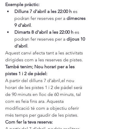
Exemple pràctic:
Dilluns 7 d’abril a les 22:00 h
 es 
podran fer reserves per a 
dimecres 
9 d’abril
.
Dimarts 8 d’abril a les 22:00 h
 es 
podran fer reserves per a 
dijous 10 
d’abril
.
Aquest canvi afecta tant a les activitats 
dirigides com a les reserves de pistes.
També tenim; Nou horari per a les 
pistes 1 i 2 de pàdel:
A partir del dilluns 7 d’abril,el nou 
horari de les pistes 1 i 2 de pàdel serà 
de 90 minuts en lloc de 60 minuts, tal 
com es feia fins ara. Aquesta 
modificació té com a objectiu oferir 
més temps per gaudir de les pistes.
Com fer la teva reserva:
A partir del 7 d’abril, podràs realitzar 