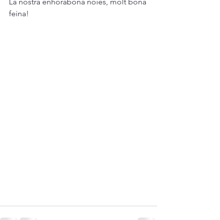
La nostra enhorabona noies, molt bona 
feina!