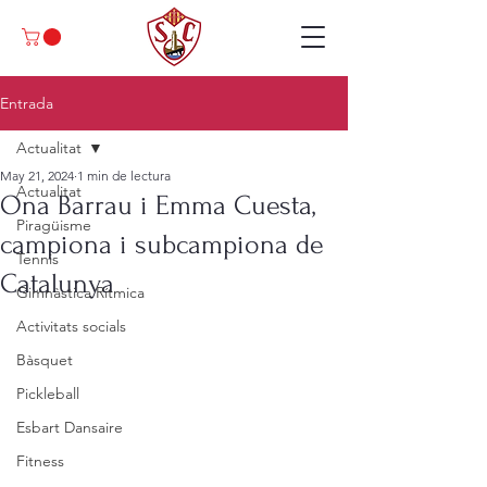
Entrada
Actualitat
May 21, 2024
1 min de lectura
Actualitat
Ona Barrau i Emma Cuesta,
Piragüisme
campiona i subcampiona de
Tennis
Catalunya
Gimnàstica Rítmica
Activitats socials
Bàsquet
Pickleball
Esbart Dansaire
Fitness