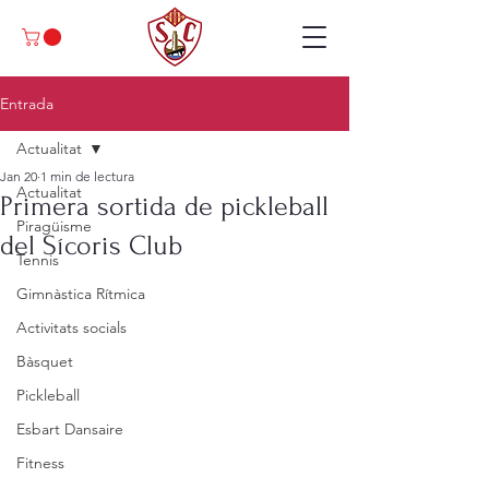
Entrada
Actualitat
Jan 20
1 min de lectura
Actualitat
Primera sortida de pickleball
Piragüisme
del Sícoris Club
Tennis
Gimnàstica Rítmica
Activitats socials
Bàsquet
Pickleball
Esbart Dansaire
Fitness