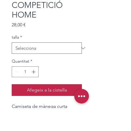
COMPETICIÓ
HOME
Price
28,00 €
talla
*
Quantitat
*
Afegeix a la cistella
Camiseta de mànega curta
Sícoris home