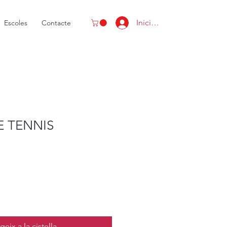
Inicia la sessió
Escoles
Contacte
E TENNIS
geix a la cistella