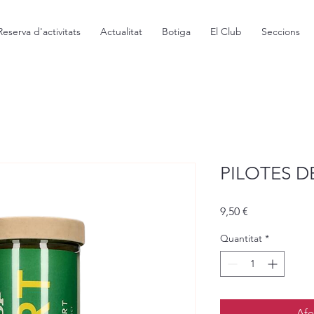
Reserva d'activitats
Actualitat
Botiga
El Club
Seccions
PILOTES D
Price
9,50 €
Quantitat
*
Afe